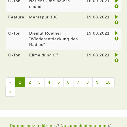
O-Ton
Norient - the now in
16.09.2021
sound
Feature
Mehrspur 108
19.08.2021
O-Ton
Diemut Roether:
19.08.2021
"Wiederentdeckung des
Radios"
O-Ton
Eilmeldung 07
19.08.2021
«
1
2
3
4
5
6
7
8
9
10
»
Datenschutzerklärung
//
Nutzungsbedingungen
//