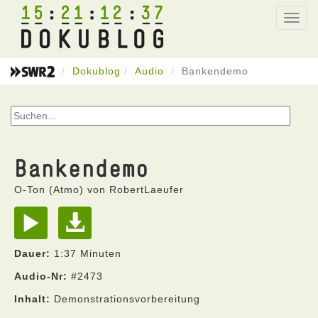
15
21
12
37
Toggl
navig
Dokublog
Audio
Bankendemo
Bankendemo
O-Ton (Atmo) von RobertLaeufer
Dauer:
1:37 Minuten
Audio-Nr:
#2473
Inhalt:
Demonstrationsvorbereitung