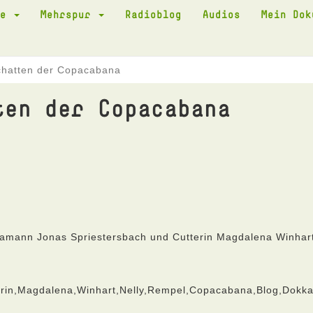
te
Mehrspur
Radioblog
Audios
Mein Do
chatten der Copacabana
ten der Copacabana
amann Jonas Spriestersbach und Cutterin Magdalena Winhar
erin,Magdalena,Winhart,Nelly,Rempel,Copacabana,Blog,Dokk