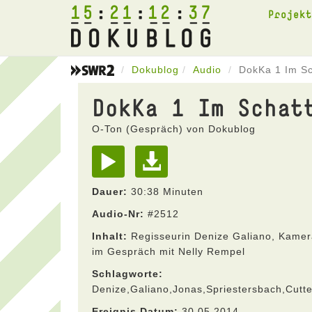
15
21
12
37
Projek
Dokublog
Audio
DokKa 1 Im S
DokKa 1 Im Schat
O-Ton (Gespräch) von Dokublog
Dauer:
30:38 Minuten
Audio-Nr:
#2512
Inhalt:
Regisseurin Denize Galiano, Kamer
im Gespräch mit Nelly Rempel
Schlagworte:
Denize,Galiano,Jonas,Spriestersbach,Cutt
Ereignis Datum:
30.05.2014