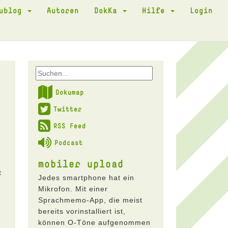
kublog
Autoren
DokKa
Hilfe
Login
Dokumap
Twitter
RSS Feed
Podcast
mobiler upload
t
Jedes smartphone hat ein
Mikrofon. Mit einer
Sprachmemo-App, die meist
a
bereits vorinstalliert ist,
können O-Töne aufgenommen