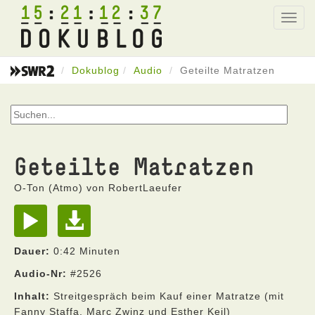
15
21
12
37
Toggl
navig
Dokublog
Audio
Geteilte Matratzen
Geteilte Matratzen
O-Ton (Atmo) von RobertLaeufer
Dauer:
0:42 Minuten
Audio-Nr:
#2526
Inhalt:
Streitgespräch beim Kauf einer Matratze (mit
Fanny Staffa, Marc Zwinz und Esther Keil)