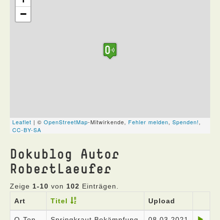
Dokublog Autor
RobertLaeufer
Zeige
1-10
von
102
Einträgen.
Art
Titel
Upload
O-Ton
Springkraut Bekämpfung
08.03.2021