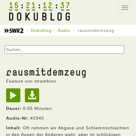
15
21
12
37
Toggl
navig
Dokublog
Audio
rausmitdemzeug
rausmitdemzeug
Feature von strambino
Dauer:
0:55 Minuten
Audio-Nr:
#2945
Inhalt:
Oft nehmen wir Abgase und Schlammschlachten
in den Augen der Anderen wahr, aber im schlickigen