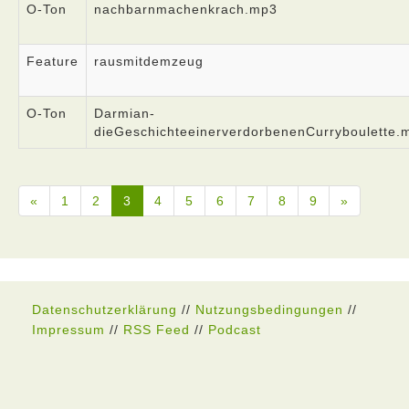
O-Ton
nachbarnmachenkrach.mp3
Feature
rausmitdemzeug
O-Ton
Darmian-
dieGeschichteeinerverdorbenenCurryboulette.
«
1
2
3
4
5
6
7
8
9
»
Datenschutzerklärung
//
Nutzungsbedingungen
//
Impressum
//
RSS Feed
//
Podcast