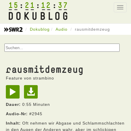
15
21
12
37
Toggl
navig
Dokublog
Audio
rausmitdemzeug
rausmitdemzeug
Feature von strambino
Dauer:
0:55 Minuten
Audio-Nr:
#2945
Inhalt:
Oft nehmen wir Abgase und Schlammschlachten
in den Augen der Anderen wahr, aber im schlickigen