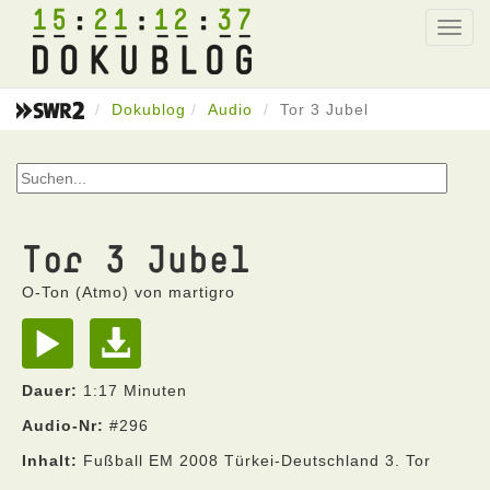
15
21
12
37
Toggl
navig
Dokublog
Audio
Tor 3 Jubel
Tor 3 Jubel
O-Ton (Atmo) von martigro
Dauer:
1:17 Minuten
Audio-Nr:
#296
Inhalt:
Fußball EM 2008 Türkei-Deutschland 3. Tor