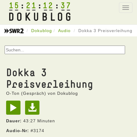
15
21
12
37
Toggl
navig
Dokublog
Audio
Dokka 3 Preisverleihung
Dokka 3
Preisverleihung
O-Ton (Gespräch) von Dokublog
Dauer:
43:27 Minuten
Audio-Nr:
#3174