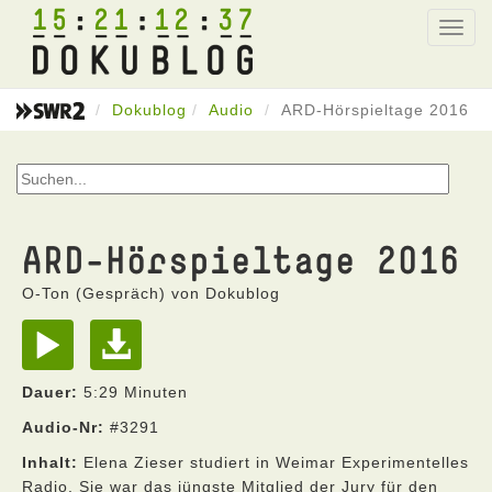
15
21
12
37
Toggl
navig
Dokublog
Audio
ARD-Hörspieltage 2016
ARD-Hörspieltage 2016
O-Ton (Gespräch) von Dokublog
Dauer:
5:29 Minuten
Audio-Nr:
#3291
Inhalt:
Elena Zieser studiert in Weimar Experimentelles
Radio. Sie war das jüngste Mitglied der Jury für den