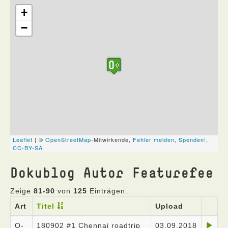
Dokublog Autor Featurefee
Zeige
81-90
von
125
Einträgen.
Art
Titel
Upload
O-
180902 #1 Chennai roadtrip
03.09.2018