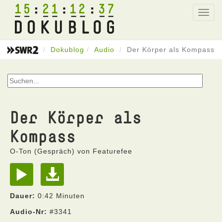
15
21
12
37
Toggl
navig
Dokublog
Audio
Der Körper als Kompass
Der Körper als
Kompass
O-Ton (Gespräch) von Featurefee
Dauer:
0:42 Minuten
Audio-Nr:
#3341