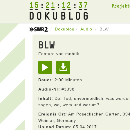
15
21
12
37
Projek
Dokublog
Audio
BLW
BLW
Feature von mobtik
Dauer:
2:00 Minuten
Audio-Nr:
#3398
Inhalt:
Der Tod, unvermeidlich, was werden
sagen, wo, wem und warum?
Ereignis Ort:
Am Poseckschen Garten, 99
Weimar, Germany
Upload Datum:
05.04.2017