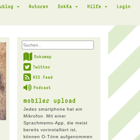
kublog
Autoren
DokKa
Hilfe
Login
Dokumap
Twitter
RSS Feed
Podcast
mobiler upload
Jedes smartphone hat ein
Mikrofon. Mit einer
Sprachmemo-App, die meist
bereits vorinstalliert ist,
können O-Töne aufgenommen