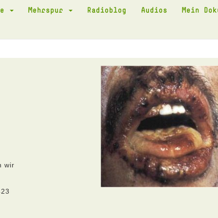
te
Mehrspur
Radioblog
Audios
Mein Do
 wir
423