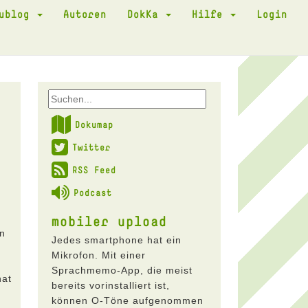
kublog
Autoren
DokKa
Hilfe
Login
Dokumap
Twitter
RSS Feed
Podcast
mobiler upload
In
Jedes smartphone hat ein
Mikrofon. Mit einer
Sprachmemo-App, die meist
hat
bereits vorinstalliert ist,
können O-Töne aufgenommen