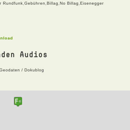
er Rundfunk,Gebühren,Billag,No Billag,Eisenegger
wnload
nden Audios
 Geodaten / Dokublog