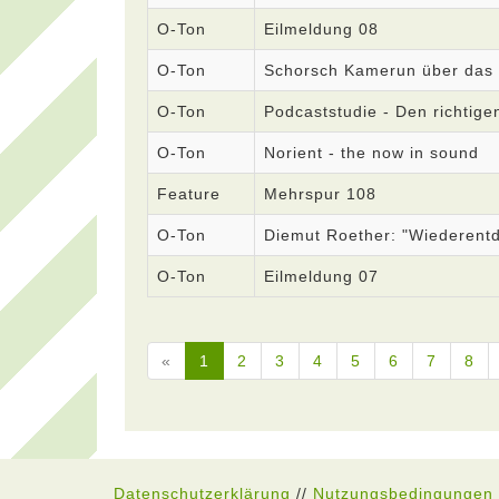
O-Ton
Eilmeldung 08
O-Ton
Schorsch Kamerun über das
O-Ton
Podcaststudie - Den richtige
O-Ton
Norient - the now in sound
Feature
Mehrspur 108
O-Ton
Diemut Roether: "Wiederent
O-Ton
Eilmeldung 07
«
1
2
3
4
5
6
7
8
Datenschutzerklärung
//
Nutzungsbedingungen