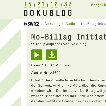
15
21
12
37
Projek
Dokublog
Audio
No-Billag Init
No-Billag Initia
O-Ton (Gespräch) von Dokublog
Dauer:
16:07 Minuten
Audio-Nr:
#3602
Inhalt:
Die öffentlich-rechtlichen Sender in
der Schweiz wird am 4. März über die Run
erhoben wird. Die Intitiative No-Billag wi
werden. Bedeutet das das Ende des öffentl
darüber mit Mark Eisenegger gesprochen. Er