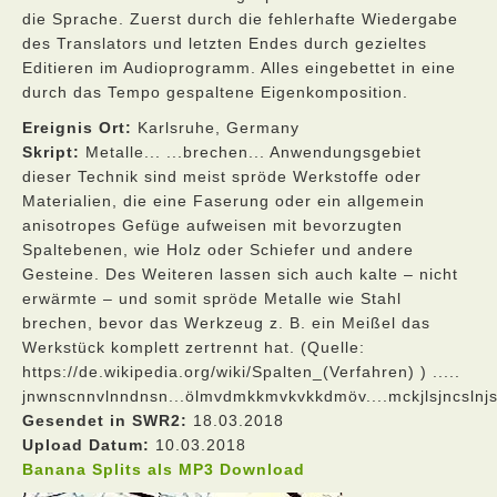
die Sprache. Zuerst durch die fehlerhafte Wiedergabe
des Translators und letzten Endes durch gezieltes
Editieren im Audioprogramm. Alles eingebettet in eine
durch das Tempo gespaltene Eigenkomposition.
Ereignis Ort:
Karlsruhe, Germany
Skript:
Metalle... ...brechen... Anwendungsgebiet
dieser Technik sind meist spröde Werkstoffe oder
Materialien, die eine Faserung oder ein allgemein
anisotropes Gefüge aufweisen mit bevorzugten
Spaltebenen, wie Holz oder Schiefer und andere
Gesteine. Des Weiteren lassen sich auch kalte – nicht
erwärmte – und somit spröde Metalle wie Stahl
brechen, bevor das Werkzeug z. B. ein Meißel das
Werkstück komplett zertrennt hat. (Quelle:
https://de.wikipedia.org/wiki/Spalten_(Verfahren) ) .....
jnwnscnnvlnndnsn...ölmvdmkkmvkvkkdmöv....mckjlsjncslnjsn.
Gesendet in SWR2:
18.03.2018
Upload Datum:
10.03.2018
Banana Splits als MP3 Download