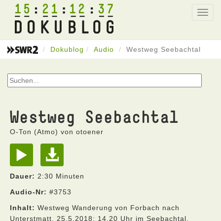
15
21
12
37
Toggl
navig
Dokublog
Audio
Westweg Seebachtal
Westweg Seebachtal
O-Ton (Atmo) von otoener
Dauer:
2:30 Minuten
Audio-Nr:
#3753
Inhalt:
Westweg Wanderung von Forbach nach
Unterstmatt. 25.5.2018; 14.20 Uhr im Seebachtal.