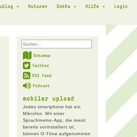
kublog
Autoren
DokKa
Hilfe
Login
Dokumap
Twitter
RSS Feed
Podcast
mobiler upload
.
Jedes smartphone hat ein
Mikrofon. Mit einer
Sprachmemo-App, die meist
bereits vorinstalliert ist,
können O-Töne aufgenommen