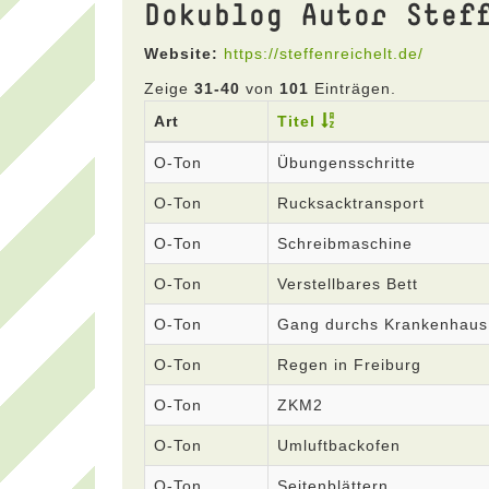
Dokublog Autor Stef
Website:
https://steffenreichelt.de/
Zeige
31-40
von
101
Einträgen.
Art
Titel
O-Ton
Übungensschritte
O-Ton
Rucksacktransport
O-Ton
Schreibmaschine
O-Ton
Verstellbares Bett
O-Ton
Gang durchs Krankenhaus
O-Ton
Regen in Freiburg
O-Ton
ZKM2
O-Ton
Umluftbackofen
O-Ton
Seitenblättern