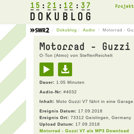
15
21
12
37
Projek
Dokublog
Audio
Motorrad - Gu
Motorrad - Guzzi
O-Ton (Atmo) von SteffenReichelt
Dauer:
1:05 Minuten
Audio-Nr:
#4032
Inhalt:
Moto Guzzi V7 fährt in eine Garag
Ereignis Datum:
17.09.2018
Ereignis Ort:
73312 Geislingen, Germany
Upload Datum:
17.09.2018
Motorrad - Guzzi V7 als MP3 Download