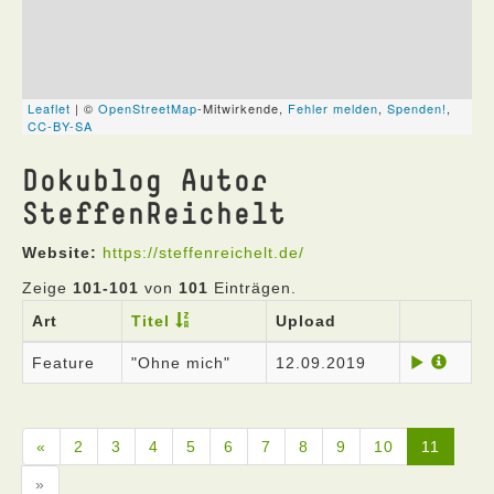
Dokublog Autor
SteffenReichelt
Website:
https://steffenreichelt.de/
Zeige
101-101
von
101
Einträgen.
Art
Titel
Upload
Feature
"Ohne mich"
12.09.2019
«
2
3
4
5
6
7
8
9
10
11
»