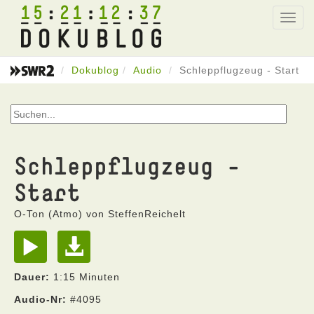
15
21
12
37
Toggl
navig
Dokublog
Audio
Schleppflugzeug - Start
Schleppflugzeug -
Start
O-Ton (Atmo) von SteffenReichelt
Dauer:
1:15 Minuten
Audio-Nr:
#4095