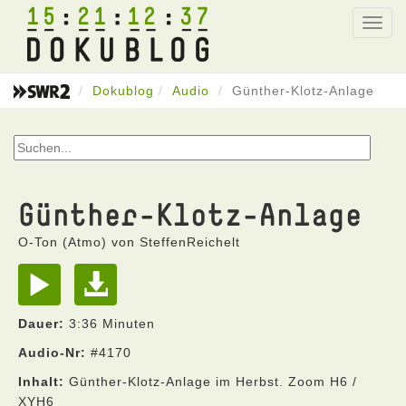
15
21
12
37
Toggl
navig
Dokublog
Audio
Günther-Klotz-Anlage
Günther-Klotz-Anlage
O-Ton (Atmo) von SteffenReichelt
Dauer:
3:36 Minuten
Audio-Nr:
#4170
Inhalt:
Günther-Klotz-Anlage im Herbst. Zoom H6 /
XYH6