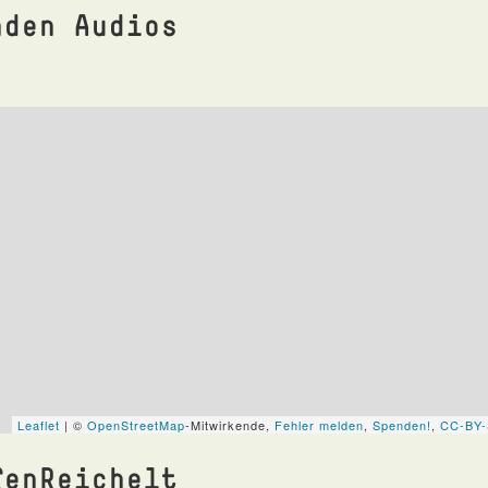
nden Audios
fenReichelt