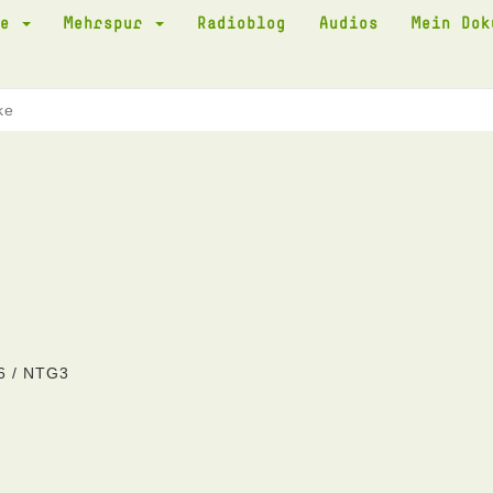
te
Mehrspur
Radioblog
Audios
Mein Do
ke
6 / NTG3