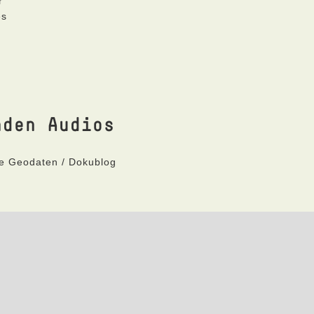
r
es
nden Audios
ne Geodaten / Dokublog