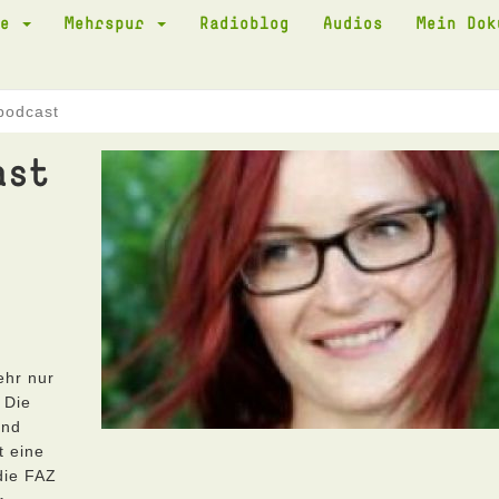
te
Mehrspur
Radioblog
Audios
Mein Do
podcast
ast
ehr nur
 Die
ind
t eine
die FAZ