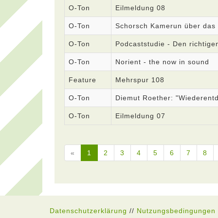
O-Ton
Eilmeldung 08
O-Ton
Schorsch Kamerun über das
O-Ton
Podcaststudie - Den richtige
O-Ton
Norient - the now in sound
Feature
Mehrspur 108
O-Ton
Diemut Roether: "Wiederent
O-Ton
Eilmeldung 07
«
1
2
3
4
5
6
7
8
Datenschutzerklärung
//
Nutzungsbedingungen