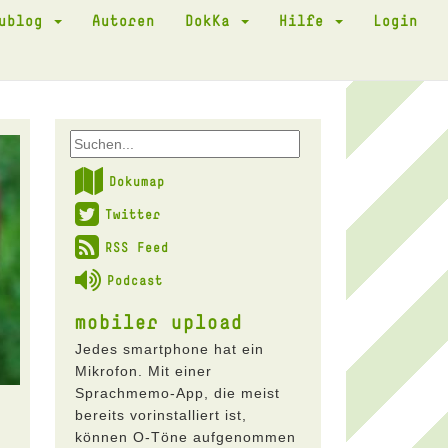
kublog
Autoren
DokKa
Hilfe
Login
Dokumap
Twitter
RSS Feed
Podcast
mobiler upload
Jedes smartphone hat ein
Mikrofon. Mit einer
Sprachmemo-App, die meist
bereits vorinstalliert ist,
können O-Töne aufgenommen