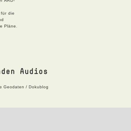
rer ARD-
für die
nd
re Pläne.
nden Audios
ne Geodaten / Dokublog