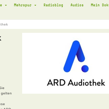
te
Mehrspur
Radioblog
Audios
Mein Do
othek
k
Sie
 gelten
ese