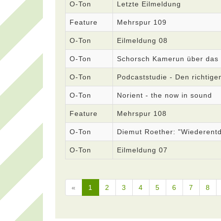
O-Ton
Letzte Eilmeldung
Feature
Mehrspur 109
O-Ton
Eilmeldung 08
O-Ton
Schorsch Kamerun über das
O-Ton
Podcaststudie - Den richtige
O-Ton
Norient - the now in sound
Feature
Mehrspur 108
O-Ton
Diemut Roether: "Wiederent
O-Ton
Eilmeldung 07
«
1
2
3
4
5
6
7
8