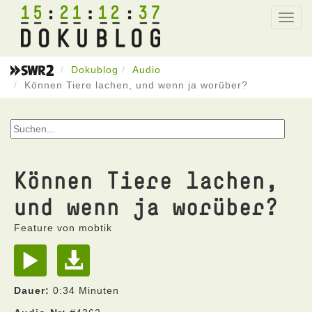
15
21
12
37
Toggl
navig
Dokublog
Audio
Können Tiere lachen, und wenn ja worüber?
Können Tiere lachen,
und wenn ja worüber?
Feature von mobtik
Dauer:
0:34 Minuten