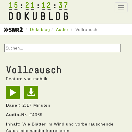
15
21
12
37
Toggl
navig
Dokublog
Audio
Vollrausch
Vollrausch
Feature von mobtik
Dauer:
2:17 Minuten
Audio-Nr:
#4369
Inhalt:
Wie Blätter im Wind und vorbeirauschende
Autos miteinander korrelieren