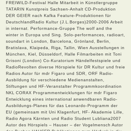
FREIWILD-Festival Halle Mitarbeit in Künstlergruppe
TATARIN Kunstpreis Sachsen-Anhalt CD-Produktion
DER GEIER nach Kafka Feature-Produktionen für
DeutschlandRadio Kultur (J.L.Borges)2000-2006 Arbeit
in internat. Performance-Gruppe The wolf and the
winter in Europa und Sing. Solo-performances, radioart,
soundart in London, Barcelona, Grönland, Berlin,
Bratislava, Klaipeda, Riga, Tallin, Wien Ausstellungen in
München, Kiel, Düsseldorf, Halle Filmarbeiten mit Toni
Grisoni (London) Co-Kuratorium Händelfestspiele und
RadioRevolten diverse Hörspiele für DR Kultur und freie
Radios Autor für mdr Figaro und SDR, ORF Radio-
Ausbildung für verschiedene Medienanstalten,
Stiftungen und HF-Veranstalter Programmkoordination
NKL CORAX Programmentwicklungen für mdr Figaro
Entwicklung eines international anwendbaren Radio-
Ausbildungs-Planes für das Leonardo-Programm der
EU (gemeinsam mit Uni Klagenfurt, HF- Akademie Lille,
Radio Agora Kärnten und Radio Student Lubliana2007
Autor des Hörspiels – Hauser – der Vogelmensch Autor