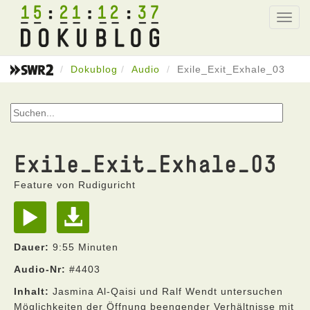
15
21
12
37
Toggl
navig
Dokublog
Audio
Exile_Exit_Exhale_03
Exile_Exit_Exhale_03
Feature von Rudiguricht
Dauer:
9:55 Minuten
Audio-Nr:
#4403
Inhalt:
Jasmina Al-Qaisi und Ralf Wendt untersuchen
Möglichkeiten der Öffnung beengender Verhältnisse mit