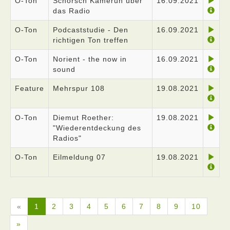
O-Ton
Schorsch Kamerun über
16.09.2021
das Radio
O-Ton
Podcaststudie - Den
16.09.2021
richtigen Ton treffen
O-Ton
Norient - the now in
16.09.2021
sound
Feature
Mehrspur 108
19.08.2021
O-Ton
Diemut Roether:
19.08.2021
"Wiederentdeckung des
Radios"
O-Ton
Eilmeldung 07
19.08.2021
«
1
2
3
4
5
6
7
8
9
10
»