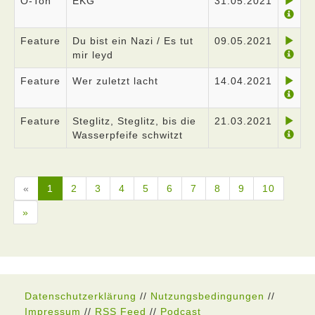
O-Ton
EKG
31.05.2021
Feature
Du bist ein Nazi / Es tut
09.05.2021
mir leyd
Feature
Wer zuletzt lacht
14.04.2021
Feature
Steglitz, Steglitz, bis die
21.03.2021
Wasserpfeife schwitzt
«
1
2
3
4
5
6
7
8
9
10
»
Datenschutzerklärung
//
Nutzungsbedingungen
//
Impressum
//
RSS Feed
//
Podcast