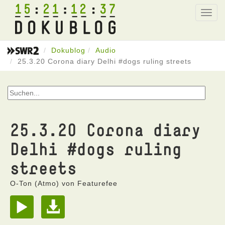
15
21
12
37
Toggl
navig
Dokublog
Audio
25.3.20 Corona diary Delhi #dogs ruling streets
25.3.20 Corona diary
Delhi #dogs ruling
streets
O-Ton (Atmo) von Featurefee