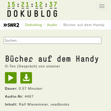
15
21
12
37
Toggl
navig
Dokublog
Audio
Bücher auf dem Handy
Bücher auf dem Handy
O-Ton (Gespräch) von otoener
Dauer:
0:57 Minuten
Audio-Nr:
#467
Inhalt:
Ralf Wiesemeier, readbooks