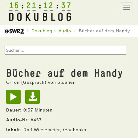
15
21
12
37
Toggl
navig
Dokublog
Audio
Bücher auf dem Handy
Bücher auf dem Handy
O-Ton (Gespräch) von otoener
Dauer:
0:57 Minuten
Audio-Nr:
#467
Inhalt:
Ralf Wiesemeier, readbooks