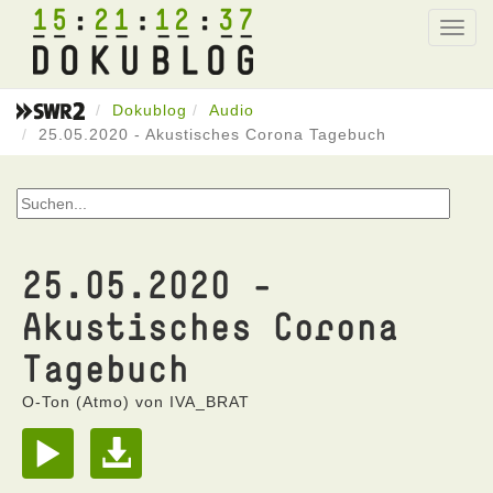
15
21
12
37
Toggl
navig
Dokublog
Audio
25.05.2020 - Akustisches Corona Tagebuch
25.05.2020 -
Akustisches Corona
Tagebuch
O-Ton (Atmo) von IVA_BRAT