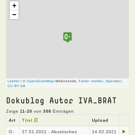
Dokublog Autor IVA_BRAT
Zeige
11-20
von
308
Einträgen.
Art
Titel
Upload
O-
27.01.2021 - Akustisches
14.02.2021