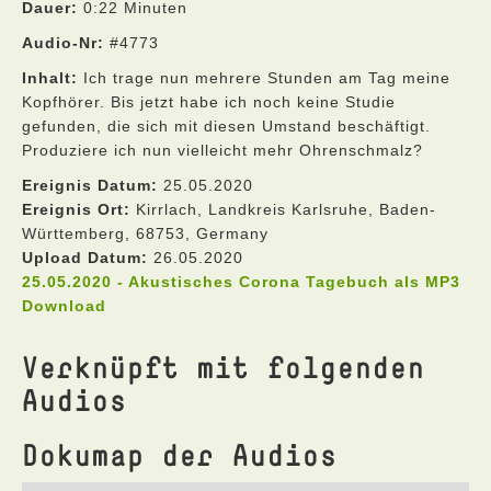
Dauer:
0:22 Minuten
Audio-Nr:
#4773
Inhalt:
Ich trage nun mehrere Stunden am Tag meine
Kopfhörer. Bis jetzt habe ich noch keine Studie
gefunden, die sich mit diesen Umstand beschäftigt.
Produziere ich nun vielleicht mehr Ohrenschmalz?
Ereignis Datum:
25.05.2020
Ereignis Ort:
Kirrlach, Landkreis Karlsruhe, Baden-
Württemberg, 68753, Germany
Upload Datum:
26.05.2020
25.05.2020 - Akustisches Corona Tagebuch als MP3
Download
Verknüpft mit folgenden
Audios
Dokumap der Audios