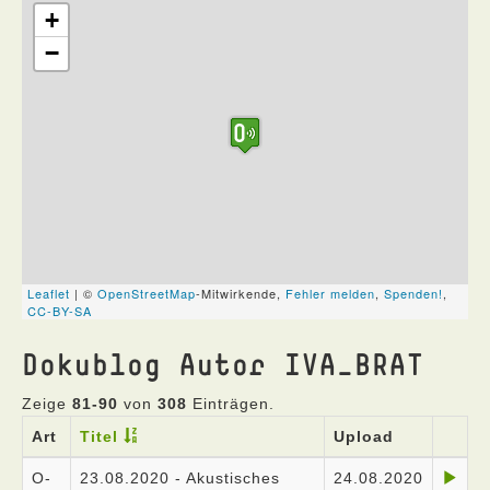
Dokublog Autor IVA_BRAT
Zeige
81-90
von
308
Einträgen.
Art
Titel
Upload
O-
23.08.2020 - Akustisches
24.08.2020