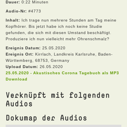
Dauer:
0:22 Minuten
Audio-Nr:
#4773
Inhalt:
Ich trage nun mehrere Stunden am Tag meine
Kopfhörer. Bis jetzt habe ich noch keine Studie
gefunden, die sich mit diesen Umstand beschäftigt.
Produziere ich nun vielleicht mehr Ohrenschmalz?
Ereignis Datum:
25.05.2020
Ereignis Ort:
Kirrlach, Landkreis Karlsruhe, Baden-
Württemberg, 68753, Germany
Upload Datum:
26.05.2020
25.05.2020 - Akustisches Corona Tagebuch als MP3
Download
Verknüpft mit folgenden
Audios
Dokumap der Audios