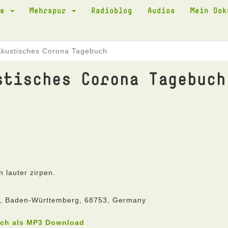
te
Mehrspur
Radioblog
Audios
Mein Do
Akustisches Corona Tagebuch
stisches Corona Tagebuch
n lauter zirpen.
he, Baden-Württemberg, 68753, Germany
uch als MP3 Download