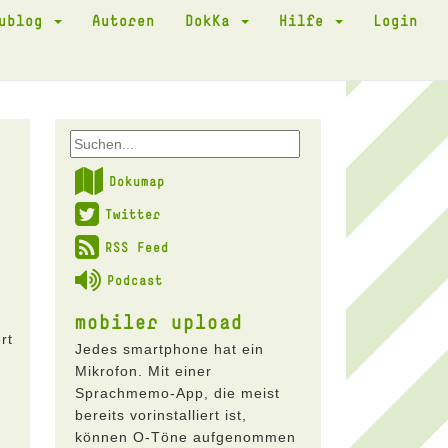
kublog
Autoren
DokKa
Hilfe
Login
Dokumap
Twitter
RSS Feed
Podcast
mobiler upload
rt
Jedes smartphone hat ein
Mikrofon. Mit einer
Sprachmemo-App, die meist
bereits vorinstalliert ist,
können O-Töne aufgenommen