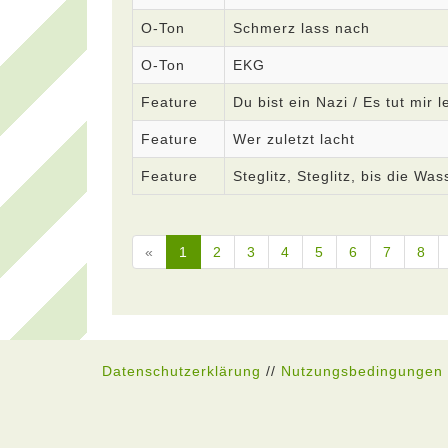
O-Ton
Schmerz lass nach
O-Ton
EKG
Feature
Du bist ein Nazi / Es tut mir l
Feature
Wer zuletzt lacht
Feature
Steglitz, Steglitz, bis die Was
«
1
2
3
4
5
6
7
8
Datenschutzerklärung
//
Nutzungsbedingungen