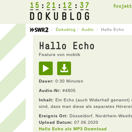
15
21
12
37
Projek
Dokublog
Audio
Hallo Echo
Hallo Echo
Feature von mobtik
Dauer:
0:30 Minuten
Audio-Nr:
#4805
Inhalt:
Ein Echo (auch Widerhall genannt) e
sind, dass man diese als separates Hörer
Ereignis Ort:
Düsseldorf, Nordrhein-Westf
Upload Datum:
07.06.2020
Hallo Echo als MP3 Download