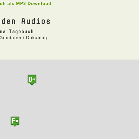
uch als MP3 Download
nden Audios
na Tagebuch
 Geodaten / Dokublog