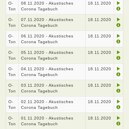
O-
08.11.2020 - Akustisches
18.11.2020
Ton
Corona Tagebuch
O-
07.11.2020 - Akustisches
18.11.2020
Ton
Corona Tagebuch
O-
06.11.2020 - Akustisches
18.11.2020
Ton
Corona Tagebuch
O-
05.11.2020 - Akustisches
18.11.2020
Ton
Corona Tagebuch
O-
04.11.2020 - Akustisches
18.11.2020
Ton
Corona Tagebuch
O-
03.11.2020 - Akustisches
18.11.2020
Ton
Corona Tagebuch
O-
02.11.2020 - Akustisches
18.11.2020
Ton
Corona Tagebuch
O-
01.11.2020 - Akustisches
18.11.2020
Ton
Corona Tagebuch