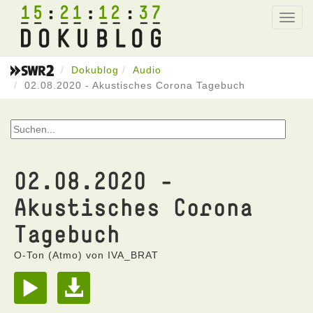
15
21
12
37
Toggl
navig
Dokublog
Audio
02.08.2020 - Akustisches Corona Tagebuch
02.08.2020 -
Akustisches Corona
Tagebuch
O-Ton (Atmo) von IVA_BRAT