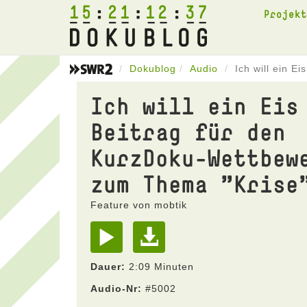
15
21
12
37
Projek
Dokublog
Audio
Ich will ein E
Ich will ein Eis
Beitrag für den
KurzDoku-Wettbew
zum Thema "Krise
Feature von mobtik
Dauer:
2:09 Minuten
Audio-Nr:
#5002