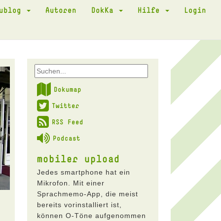
kublog
Autoren
DokKa
Hilfe
Login
Dokumap
Twitter
RSS Feed
Podcast
mobiler upload
Jedes smartphone hat ein
Mikrofon. Mit einer
Sprachmemo-App, die meist
bereits vorinstalliert ist,
können O-Töne aufgenommen