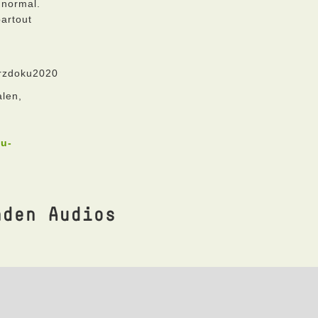
 normal.
artout
kurzdoku2020
len,
ku-
nden Audios