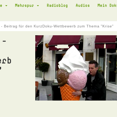
te
Mehrspur
Radioblog
Audios
Mein Do
is - Beitrag für den KurzDoku-Wettbewerb zum Thema "Krise"
 -
erb
"