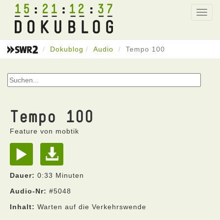
15
21
12
37
Toggl
navig
Dokublog
Audio
Tempo 100
Tempo 100
Feature von mobtik
Dauer:
0:33 Minuten
Audio-Nr:
#5048
Inhalt:
Warten auf die Verkehrswende