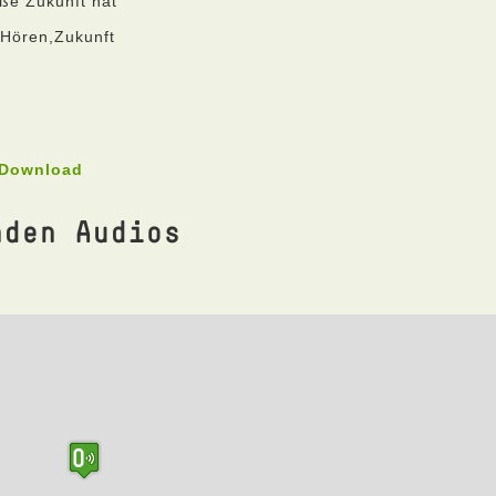
ße Zukunft hat"
,Hören,Zukunft
 Download
nden Audios