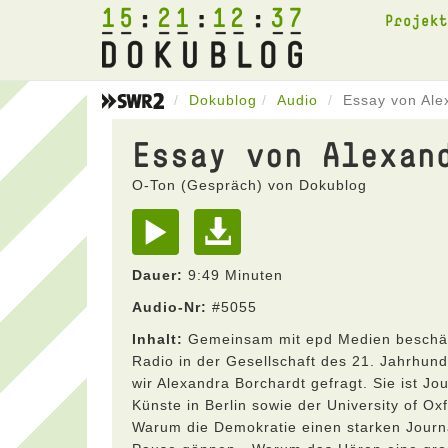
15
21
12
37
Projek
Dokublog
Audio
Essay von Ale
Essay von Alexan
O-Ton (Gespräch) von Dokublog
Dauer:
9:49 Minuten
Audio-Nr:
#5055
Inhalt:
Gemeinsam mit epd Medien beschäfti
Radio in der Gesellschaft des 21. Jahrhun
wir Alexandra Borchardt gefragt. Sie ist Jou
Künste in Berlin sowie der University of Ox
Warum die Demokratie einen starken Journa