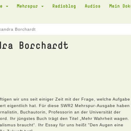
te
Mehrspur
Radioblog
Audios
Mein Do
xandra Borchardt
dra Borchardt
gen wir uns seit einiger Zeit mit der Frage, welche Aufgabe
dert eigentlich hat. Für diese SWR2 Mehrspur-Ausgabe haben
rnalistin, Buchautorin, Professorin an der Universität der
ford. Ihr jüngstes Buch trägt den Titel „Mehr Wahrheit wagen.
lismus braucht“. Ihr Essay für uns heißt "Den Augen eine