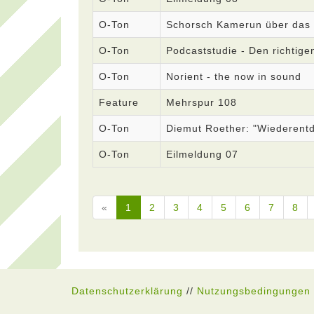
O-Ton
Schorsch Kamerun über das
O-Ton
Podcaststudie - Den richtige
O-Ton
Norient - the now in sound
Feature
Mehrspur 108
O-Ton
Diemut Roether: "Wiederent
O-Ton
Eilmeldung 07
«
1
2
3
4
5
6
7
8
Datenschutzerklärung
//
Nutzungsbedingungen