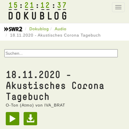
15
21
12
37
Toggl
navig
Dokublog
Audio
18.11.2020 - Akustisches Corona Tagebuch
18.11.2020 -
Akustisches Corona
Tagebuch
O-Ton (Atmo) von IVA_BRAT