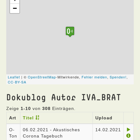
Dokublog Autor IVA_BRAT
Zeige
1-10
von
308
Einträgen.
Art
Titel
Upload
O-
06.02.2021 - Akustisches
14.02.2021
Ton
Corona Tagebuch