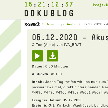
15
21
12
37
Projek
Dokublog
Audio
05.12.2020 - 
05.12.2020 - Aku
O-Ton (Atmo) von IVA_BRAT
Dauer:
0:30 Minuten
Audio-Nr:
#5160
Inhalt:
Jeden Tag treffen wir uns nun zum 
passiert zweimal, direkt hintereinander. N
#4696 #4796 #4905 #4967 #5031 #5074 #
Ereignis Datum:
05.12.2020
Ereignis Ort:
Kirrlach, Waghäusel, Landkr