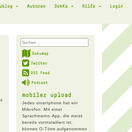
kublog
Autoren
DokKa
Hilfe
Login
Dokumap
Twitter
RSS Feed
Podcast
mobiler upload
as
Jedes smartphone hat ein
1
Mikrofon. Mit einer
Sprachmemo-App, die meist
bereits vorinstalliert ist,
können O-Töne aufgenommen