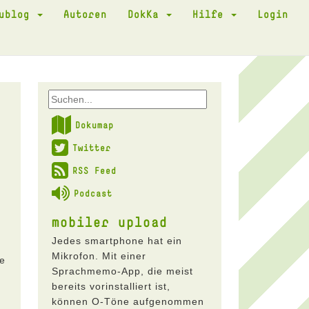
kublog
Autoren
DokKa
Hilfe
Login
Dokumap
Twitter
RSS Feed
Podcast
mobiler upload
Jedes smartphone hat ein
Mikrofon. Mit einer
ie
Sprachmemo-App, die meist
bereits vorinstalliert ist,
können O-Töne aufgenommen