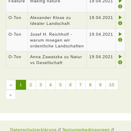
Feature
making nature
19.04.2021
O-Ton
Alexander Klose zu
19.04.2021
Idealer Landschaft
O-Ton
Josef H. Reichholf -
19.04.2021
warum moegen wir
ordentliche Landschaften
O-Ton
Anna Zawatzka zu Natur
19.04.2021
vs Gesellschaft
«
1
2
3
4
5
6
7
8
9
10
»
Datenschutzerklärung
//
Nutzungsbedingungen
//