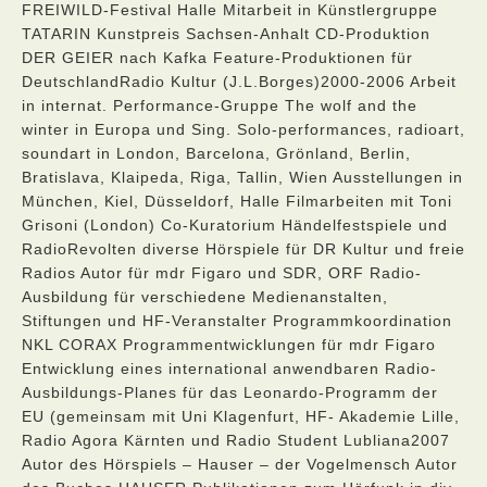
FREIWILD-Festival Halle Mitarbeit in Künstlergruppe
TATARIN Kunstpreis Sachsen-Anhalt CD-Produktion
DER GEIER nach Kafka Feature-Produktionen für
DeutschlandRadio Kultur (J.L.Borges)2000-2006 Arbeit
in internat. Performance-Gruppe The wolf and the
winter in Europa und Sing. Solo-performances, radioart,
soundart in London, Barcelona, Grönland, Berlin,
Bratislava, Klaipeda, Riga, Tallin, Wien Ausstellungen in
München, Kiel, Düsseldorf, Halle Filmarbeiten mit Toni
Grisoni (London) Co-Kuratorium Händelfestspiele und
RadioRevolten diverse Hörspiele für DR Kultur und freie
Radios Autor für mdr Figaro und SDR, ORF Radio-
Ausbildung für verschiedene Medienanstalten,
Stiftungen und HF-Veranstalter Programmkoordination
NKL CORAX Programmentwicklungen für mdr Figaro
Entwicklung eines international anwendbaren Radio-
Ausbildungs-Planes für das Leonardo-Programm der
EU (gemeinsam mit Uni Klagenfurt, HF- Akademie Lille,
Radio Agora Kärnten und Radio Student Lubliana2007
Autor des Hörspiels – Hauser – der Vogelmensch Autor