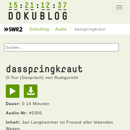
15
21
12
37
Toggl
navig
Dokublog
Audio
dasspringkraut
dasspringkraut
O-Ton (Gespräch) von Rudiguricht
Dauer:
0:14 Minuten
Audio-Nr:
#5306
Inhalt:
Jan Langhammer ist Freund aller lebenden
Wesen