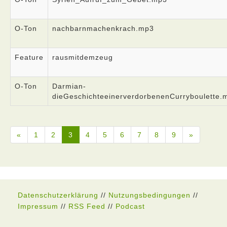
O-Ton
nachbarnmachenkrach.mp3
Feature
rausmitdemzeug
O-Ton
Darmian-
dieGeschichteeinerverdorbenenCurryboulette.
«
1
2
3
4
5
6
7
8
9
»
Datenschutzerklärung
//
Nutzungsbedingungen
//
Impressum
//
RSS Feed
//
Podcast