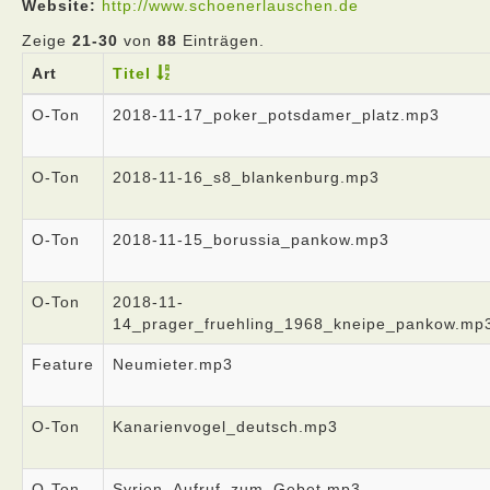
Website:
http://www.schoenerlauschen.de
Zeige
21-30
von
88
Einträgen.
Art
Titel
O-Ton
2018-11-17_poker_potsdamer_platz.mp3
O-Ton
2018-11-16_s8_blankenburg.mp3
O-Ton
2018-11-15_borussia_pankow.mp3
O-Ton
2018-11-
14_prager_fruehling_1968_kneipe_pankow.mp
Feature
Neumieter.mp3
O-Ton
Kanarienvogel_deutsch.mp3
O-Ton
Syrien_Aufruf_zum_Gebet.mp3