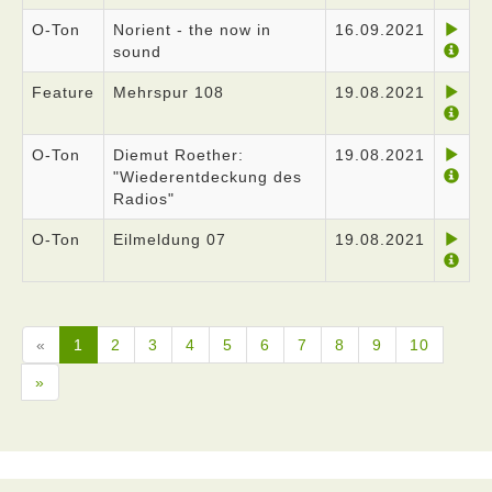
O-Ton
Norient - the now in
16.09.2021
sound
Feature
Mehrspur 108
19.08.2021
O-Ton
Diemut Roether:
19.08.2021
"Wiederentdeckung des
Radios"
O-Ton
Eilmeldung 07
19.08.2021
«
1
2
3
4
5
6
7
8
9
10
»