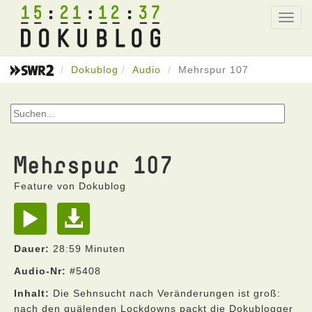
15
21
12
37
Toggl
navig
Dokublog
Audio
Mehrspur 107
Mehrspur 107
Feature von Dokublog
Dauer:
28:59 Minuten
Audio-Nr:
#5408
Inhalt:
Die Sehnsucht nach Veränderungen ist groß:
nach den quälenden Lockdowns packt die Dokublogger