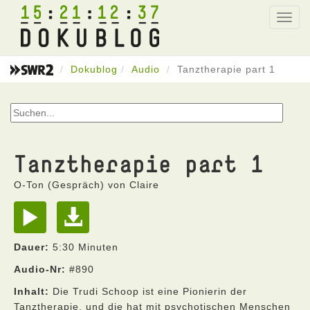
15
21
12
37
Toggl
navig
Dokublog
Audio
Tanztherapie part 1
Tanztherapie part 1
O-Ton (Gespräch) von Claire
Dauer:
5:30 Minuten
Audio-Nr:
#890
Inhalt:
Die Trudi Schoop ist eine Pionierin der
Tanztherapie, und die hat mit psychotischen Menschen