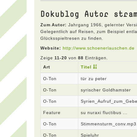
Dokublog Autor stra
Zum Autor:
Jahrgang 1966, gelernter Vers
Gelegentlich auf Reisen, zum Beispiel ent
Glücksspieltresen zu finden.
Website:
http://www.schoenerlauschen.de
Zeige
11-20
von
88
Einträgen.
Art
Titel
O-Ton
tür zu peter
O-Ton
syrischer Goldhamster
O-Ton
Syrien_Aufruf_zum_Geb
Feature
su nuraxi fluctibus ...
O-Ton
Stimmensturm_conv.mp3
O-Ton
Spieluhr