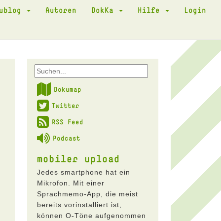
kublog
Autoren
DokKa
Hilfe
Login
Dokumap
Twitter
RSS Feed
Podcast
mobiler upload
n
Jedes smartphone hat ein
Mikrofon. Mit einer
Sprachmemo-App, die meist
bereits vorinstalliert ist,
können O-Töne aufgenommen