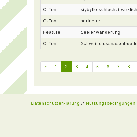
O-Ton
siybylle schluchzt wirklic
O-Ton
serinette
Feature
Seelenwanderung
O-Ton
Schweinsfussnasenbeutl
«
1
2
3
4
5
6
7
8
Datenschutzerklärung
//
Nutzungsbedingungen