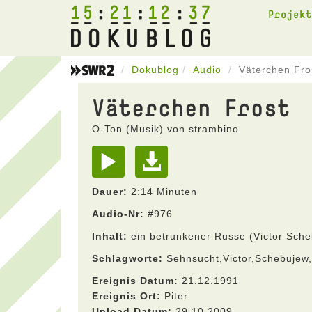
15
21
12
37
Projek
Dokublog
Audio
Väterchen Fro
Väterchen Frost
O-Ton (Musik) von strambino
Dauer:
2:14 Minuten
Audio-Nr:
#976
Inhalt:
ein betrunkener Russe (Victor Sche
Schlagworte:
Sehnsucht,Victor,Schebujew,
Ereignis Datum:
21.12.1991
Ereignis Ort:
Piter
Upload Datum:
29.10.2009