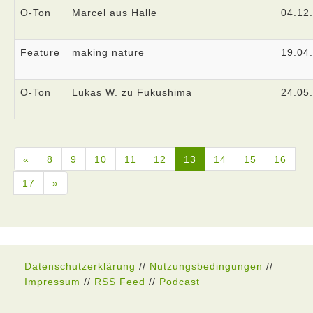
O-Ton
Marcel aus Halle
04.12
Feature
making nature
19.04
O-Ton
Lukas W. zu Fukushima
24.05
«
8
9
10
11
12
13
14
15
16
17
»
Datenschutzerklärung
//
Nutzungsbedingungen
//
Impressum
//
RSS Feed
//
Podcast