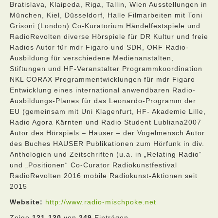
Bratislava, Klaipeda, Riga, Tallin, Wien Ausstellungen in
München, Kiel, Düsseldorf, Halle Filmarbeiten mit Toni
Grisoni (London) Co-Kuratorium Händelfestspiele und
RadioRevolten diverse Hörspiele für DR Kultur und freie
Radios Autor für mdr Figaro und SDR, ORF Radio-
Ausbildung für verschiedene Medienanstalten,
Stiftungen und HF-Veranstalter Programmkoordination
NKL CORAX Programmentwicklungen für mdr Figaro
Entwicklung eines international anwendbaren Radio-
Ausbildungs-Planes für das Leonardo-Programm der
EU (gemeinsam mit Uni Klagenfurt, HF- Akademie Lille,
Radio Agora Kärnten und Radio Student Lubliana2007
Autor des Hörspiels – Hauser – der Vogelmensch Autor
des Buches HAUSER Publikationen zum Hörfunk in div.
Anthologien und Zeitschriften (u.a. in „Relating Radio“
und „Positionen“ Co-Curator Radiokunstfestival
RadioRevolten 2016 mobile Radiokunst-Aktionen seit
2015
Website:
http://www.radio-mischpoke.net
Zeige
121-130
von
249
Einträgen.